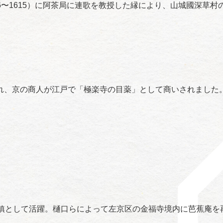
96〜1615）に阿茶局に連歌を教授した縁により、山城國深草
れ、京の商人が江戸で「極楽寺の目薬」として商いされました
重鎮として活躍。樋口らによって左京区の金福寺境内に芭蕉庵を