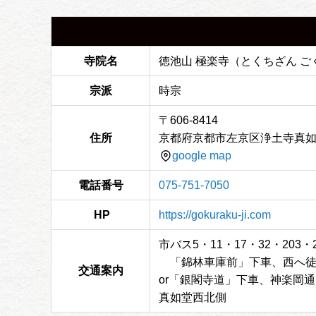
寺院名
徳池山 極楽寺（とくちざん ご
宗派
時宗
〒606-8414
住所
京都府京都市左京区浄土寺真如
google map
電話番号
075-751-7050
HP
https://gokuraku-ji.com
市バス5・11・17・32・203・
「錦林車庫前」下車、西へ徒
交通案内
or「銀閣寺道」下車、神楽岡通
真如堂西北側