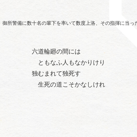
御所警備に数十名の輩下を率いて数度上洛、その指揮に当ったも
六道輪廻の間には
ともなふ人もなかりけり
独むまれて独死す
生死の道こそかなしけれ