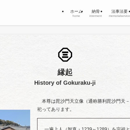
ホーム
納骨
法事法要
home
interment
memorialservice
縁起
History of
Gokuraku-ji
本尊は毘沙門天立像（通称勝利毘沙門天－
祀ってあります。
一遍上人（智真・1239～1289）を宗