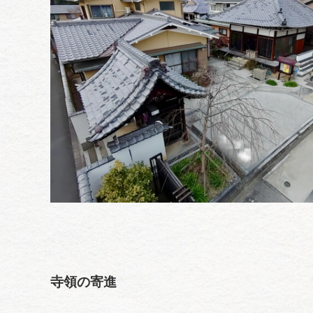
寺領の寄進