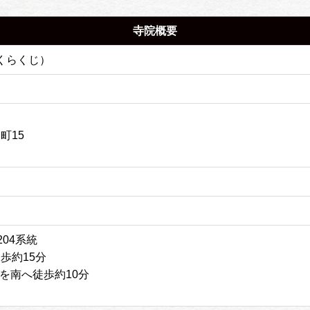
寺院概要
くらくじ）
町15
204系統
歩約15分
を南へ徒歩約10分