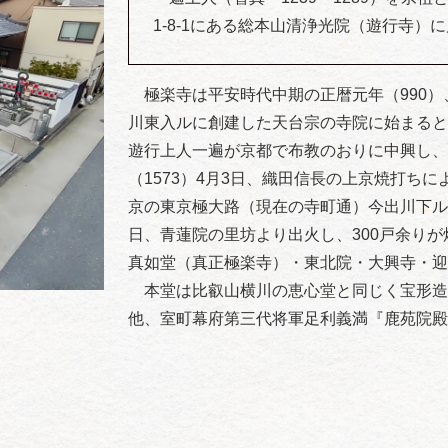
1-8-1にある総本山清浄光院（遊行寺）
極楽寺は平安時代中期の正暦元年（990）
川東入ルに創建した天台宗の寺院に始まると
遊行上人一遍が京都で布教のおりに中興し、
（1573）4月3日、織田信長の上京焼打ち
京の東京極大路（現在の寺町通）今出川下ルに
日、青蓮院の里坊より出火し、300戸余り
真如堂（真正極楽寺）・東北院・大興寺・迎
本堂は比叡山横川の恵心堂と同じく宝形造
他、室町幕府第三代将軍足利義満『鹿苑院殿