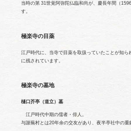
当時の第 31世覚阿弥陀仏臨和尚が、慶長年間（15
す。
極楽寺の目薬
江戸時代に、当寺で目薬を取扱っていたことが知ら
に残されています。
極楽寺の墓地
樋口芥亭（道立）墓
江戸時代中期の儒者・俳人。
与謝蕪村とは20年余の交友があり、夜半亭社中の