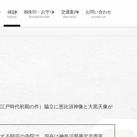
縁起
御朱印・お守り
交通案内
お問い合わせ
history
Stamp&Amulet
directions
contact us
江戸時代初期の作）脇立に恵比須神像と大黒天像が
祖とする時宗の寺院で、現在は神奈川県藤沢市西富