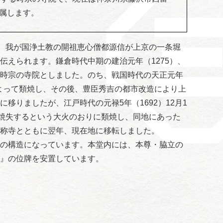
に属します。
、我が国浄土教の開祖恵心僧都源信が上京の一条堀
伝えられます。鎌倉時代中期の建治元年（1275）、
時宗の寺院としました。のち、戦国時代の天正元年
によって類焼し、その後、豊臣秀吉の都市改造により上
移りましたが、江戸時代の元禄5年（1692）12月1
が焼失するという大火のおりに類焼し、同地にあった
称寺とともに翌年、現在地に移転しました。
の構造になっています。本堂内には、本尊・脇立の
』の位牌を安置しています。